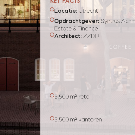
KEY FACTS
Locatie
:
Utrecht
Opdrachtgever
:
Syntrus Ach
Estate & Finance
Architect
:
ZZDP
5.500 m² retail
5.500 m² kantoren