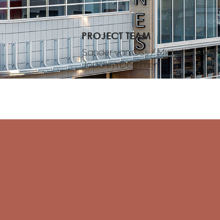
PROJECT TEAM
Sander van Oss / Michel Castelijn
Joachim Demmer
C