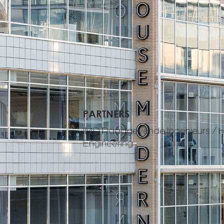
PARTNERS
IMD Raadgevende Ingenieurs / H
Engineering