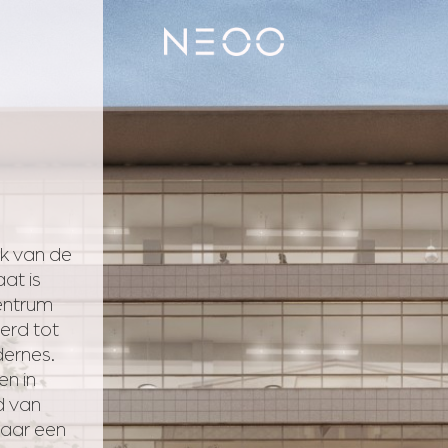
ek van de
at is
entrum
erd tot
dernes.
en in
d van
naar een