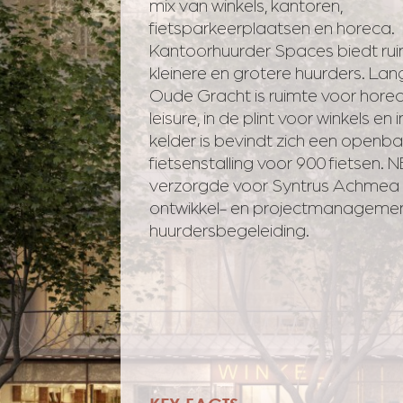
mix van winkels, kantoren,
fietsparkeerplaatsen en horeca.
Kantoorhuurder Spaces biedt ru
kleinere en grotere huurders. Lan
Oude Gracht is ruimte voor hore
leisure, in de plint voor winkels en 
kelder is bevindt zich een openba
fietsenstalling voor 900 fietsen.
verzorgde voor Syntrus Achmea 
ontwikkel- en projectmanagemen
huurdersbegeleiding.