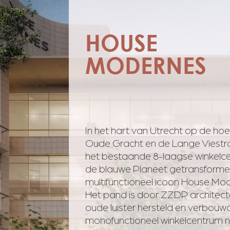
HOUSE
MODERNES
In het hart van Utrecht op de ho
Oude Gracht en de Lange Viestra
het bestaande 8-laagse winkelc
de blauwe Planeet getransforme
multifunctioneel icoon House Mo
Het pand is door ZZDP architect
oude luister hersteld en verbouw
monofunctioneel winkelcentrum 