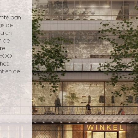
imte aan
gs de
ca en
in de
re
 NEOO
het
t en de