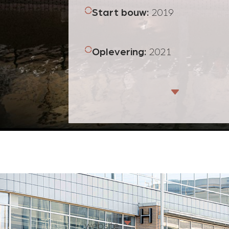
Start bouw
:
2019
Oplevering
:
2021
C
C
website