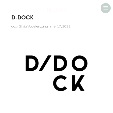
a
D-DOCK
door
Silvia Vogelenzang
|
mei 17, 2022