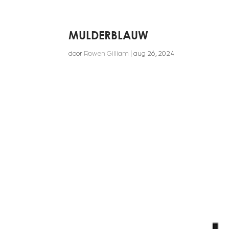
MULDERBLAUW
door
Rowen Gilliam
|
aug 26, 2024