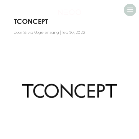
a
TCONCEPT
door
Silvia Vogelenzang
|
feb 10, 2022