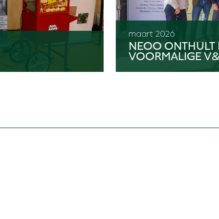
maart 2026
NEOO ONTHULT 
VOORMALIGE V&
ACT ONS
+31(0)20 36 39 543