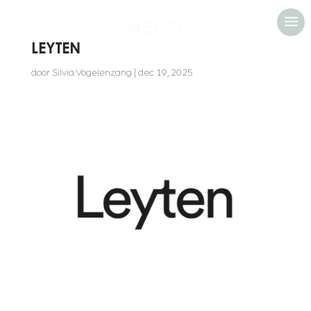
a
LEYTEN
door
Silvia Vogelenzang
|
dec 19, 2025