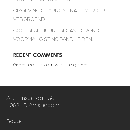
OMGEVING CITYPROMENADE VERDER
VERGROEND
COOLBLUE HUURT BEGANE GROND
VOORMALIG STING PAND LEIDEN.
RECENT COMMENTS
Geen reacties om weer te geven.
A.J. Ernststraat 595H
1082 LD Amsterdam
Route