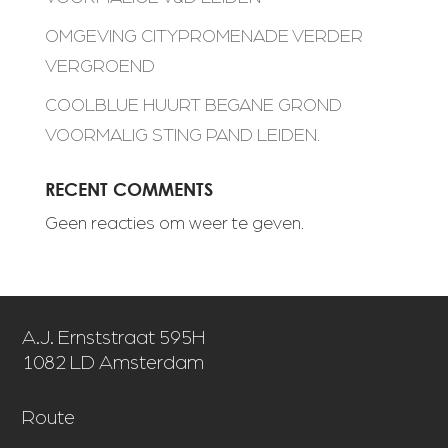
OMGEVING CITYPROMENADE VERDER
VERGROEND
COOLBLUE HUURT BEGANE GROND
VOORMALIG STING PAND LEIDEN.
RECENT COMMENTS
Geen reacties om weer te geven.
A.J. Ernststraat 595H
1082 LD Amsterdam
Route