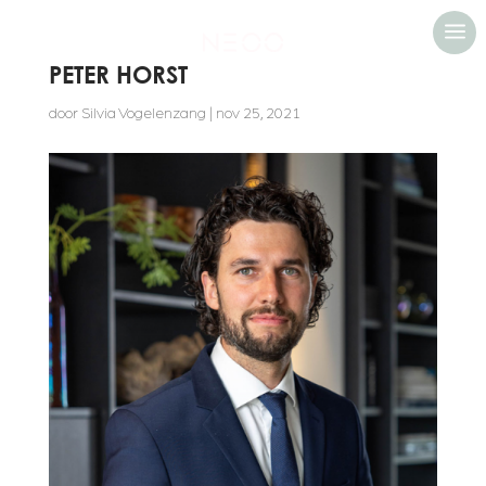
a
PETER HORST
door
Silvia Vogelenzang
|
nov 25, 2021