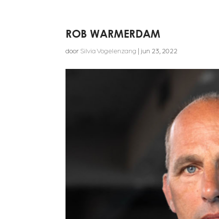
ROB WARMERDAM
door
Silvia Vogelenzang
|
jun 23, 2022