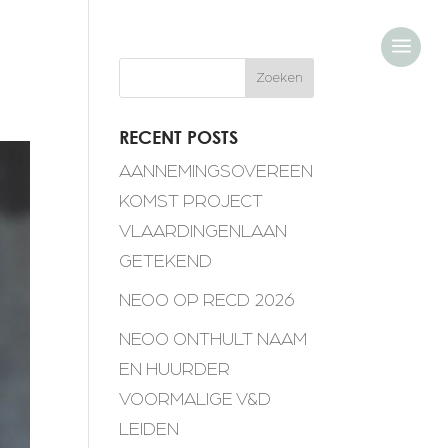
a
Zoeken
RECENT POSTS
AANNEMINGSOVEREEN
KOMST PROJECT
VLAARDINGENLAAN
GETEKEND
NEOO OP RECD 2026
NEOO ONTHULT NAAM
EN HUURDER
VOORMALIGE V&D
LEIDEN