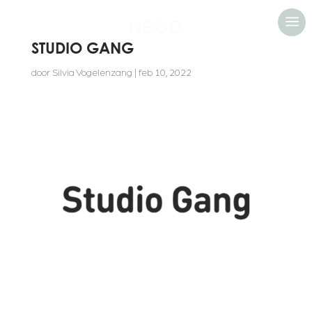
a
STUDIO GANG
door
Silvia Vogelenzang
|
feb 10, 2022