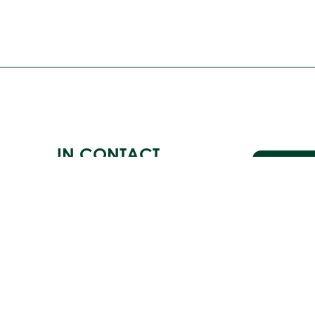
IN CONTACT
KOMEN?
CONT
A.J. Ernststraat 595H
Route