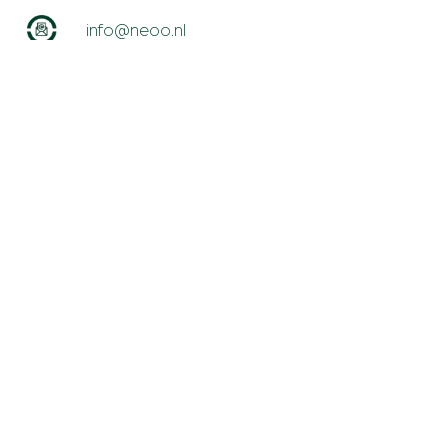
info@neoo.nl
A.J. Ernststraat 595H
1082 LD Amsterdam
Route