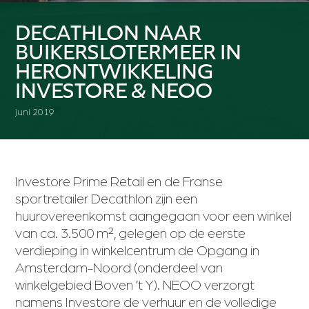
DECATHLON NAAR
BUIKERSLOTERMEER IN
HERONTWIKKELING
INVESTORE & NEOO
juni 2019
Investore Prime Retail en de Franse
sportretailer Decathlon zijn een
huurovereenkomst aangegaan voor een winkel
van ca. 3.500 m², gelegen op de eerste
verdieping in winkelcentrum de Opgang in
Amsterdam-Noord (onderdeel van
winkelgebied Boven ’t Y). NEOO verzorgt
namens Investore de verhuur en de volledige