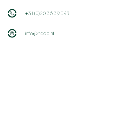
+31(0)20 36 39 543
info@neoo.nl
A.J. Ernststraat 595H
1082 LD Amsterdam
Route