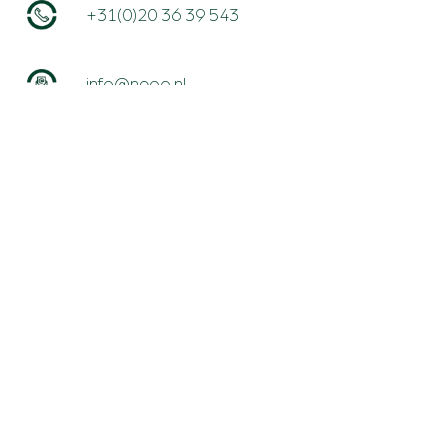
+31(0)20 36 39 543
info@neoo.nl
A.J. Ernststraat 595H
1082 LD Amsterdam
Route