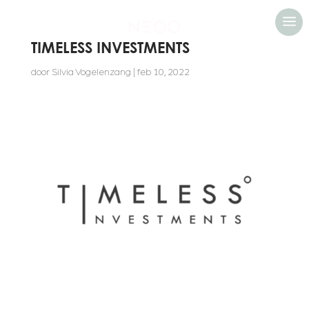
a
TIMELESS INVESTMENTS
door
Silvia Vogelenzang
|
feb 10, 2022