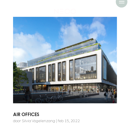
a
AIR OFFICES
door
Silvia Vogelenzang
|
feb 15, 2022