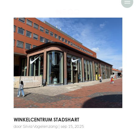
a
WINKELCENTRUM STADSHART
door
Silvia Vogelenzang
|
sep 15, 2025