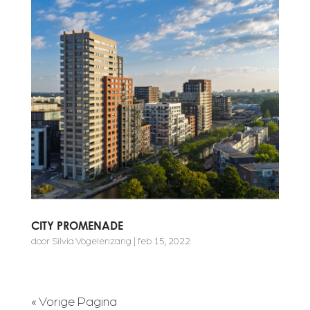
CITY PROMENADE
door
Silvia Vogelenzang
|
feb 15, 2022
« Vorige Pagina