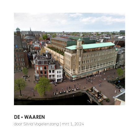
DE ▪ WAAREN
door
Silvia Vogelenzang
|
mrt 1, 2024